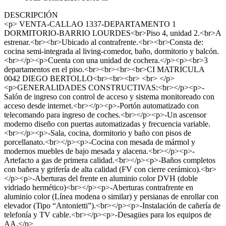
DESCRIPCIÓN
<p> VENTA-CALLAO 1337-DEPARTAMENTO 1
DORMITORIO-BARRIO LOURDES<br>Piso 4, unidad 2.<br>A
estrenar.<br><br>Ubicado al contrafrente.<br><br>Consta de:
cocina semi-integrada al living-comedor, baño, dormitorio y balcón.
<br></p><p>Cuenta con una unidad de cochera.</p><p><br>3
departamentos en el piso.<br><br><br><br>CI MATRICULA
0042 DIEGO BERTOLLO<br><br><br> <br> </p>
<p>GENERALIDADES CONSTRUCTIVAS:<br></p><p>-
Salón de ingreso con control de acceso y sistema monitoreado con
acceso desde internet.<br></p><p>-Portón automatizado con
telecomando para ingreso de coches.<br></p><p>-Un ascensor
moderno diseño con puertas automatizadas y frecuencia variable.
<br></p><p>-Sala, cocina, dormitorio y baño con pisos de
porcellanato.<br></p><p>-Cocina con mesada de mármol y
modernos muebles de bajo mesada y alacena.<br></p><p>-
Artefacto a gas de primera calidad.<br></p><p>-Baños completos
con bañera y grifería de alta calidad (FV con cierre cerámico).<br>
</p><p>-Aberturas del frente en aluminio color DVH (doble
vidriado hermético)<br></p><p>-Aberturas contrafrente en
aluminio color (Línea modena o similar) y persianas de enrollar con
elevador (Tipo “Antonietti”).<br></p><p>-Instalación de cañería de
telefonía y TV cable.<br></p><p>-Desagües para los equipos de
AA.</p>