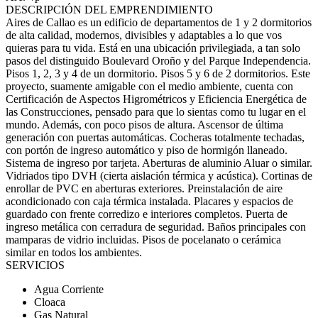
DESCRIPCIÓN DEL EMPRENDIMIENTO
Aires de Callao es un edificio de departamentos de 1 y 2 dormitorios
de alta calidad, modernos, divisibles y adaptables a lo que vos
quieras para tu vida. Está en una ubicación privilegiada, a tan solo
pasos del distinguido Boulevard Oroño y del Parque Independencia.
Pisos 1, 2, 3 y 4 de un dormitorio. Pisos 5 y 6 de 2 dormitorios. Este
proyecto, suamente amigable con el medio ambiente, cuenta con
Certificación de Aspectos Higrométricos y Eficiencia Energética de
las Construcciones, pensado para que lo sientas como tu lugar en el
mundo. Además, con poco pisos de altura. Ascensor de última
generación con puertas automáticas. Cocheras totalmente techadas,
con portón de ingreso automático y piso de hormigón llaneado.
Sistema de ingreso por tarjeta. Aberturas de aluminio Aluar o similar.
Vidriados tipo DVH (cierta aislación térmica y acústica). Cortinas de
enrollar de PVC en aberturas exteriores. Preinstalación de aire
acondicionado con caja térmica instalada. Placares y espacios de
guardado con frente corredizo e interiores completos. Puerta de
ingreso metálica con cerradura de seguridad. Baños principales con
mamparas de vidrio incluidas. Pisos de pocelanato o cerámica
similar en todos los ambientes.
SERVICIOS
Agua Corriente
Cloaca
Gas Natural