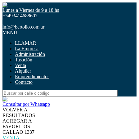
Lunes a Viernes de 9 a 18 hs
+5493414688607
|
info@bertollo.com.ar
MENÚ
LLAMAR
La Empresa
Administración
Tasación
Venta
Alquiler
Emprendimientos
Contacto
Consultar por Whatsapp
VOLVER A
RESULTADOS
AGREGAR A
FAVORITOS
CALLAO 1337
VENTA