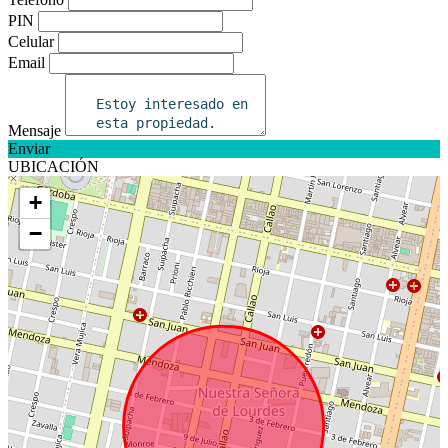
PIN
Celular
Email
Mensaje
Enviar
UBICACIÓN
+
−