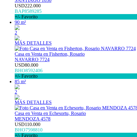
SANTIAGO 1036
USD222.000
BAP8589285
+/- Favorito
90 m²
2
MÁS DETALLES
Casa en Venta en Fisherton, Rosario
NAVARRO 7724
USD80.000
BHO8592406
+/- Favorito
85 m²
2
MÁS DETALLES
Casa en Venta en Echesortu, Rosario
MENDOZA 4578
USD110.000
BHO7598810
+/- Favorito