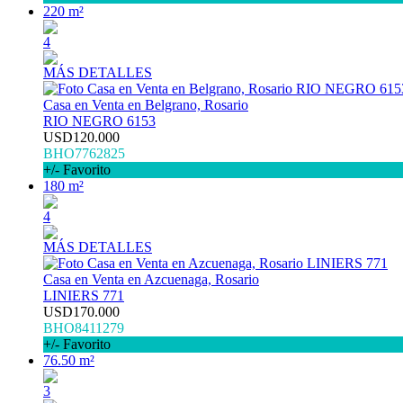
220 m²
4
MÁS DETALLES
Casa en Venta en Belgrano, Rosario
RIO NEGRO 6153
USD120.000
BHO7762825
+/- Favorito
180 m²
4
MÁS DETALLES
Casa en Venta en Azcuenaga, Rosario
LINIERS 771
USD170.000
BHO8411279
+/- Favorito
76.50 m²
3