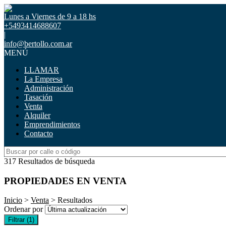
Lunes a Viernes de 9 a 18 hs
+5493414688607
|
info@bertollo.com.ar
MENÚ
LLAMAR
La Empresa
Administración
Tasación
Venta
Alquiler
Emprendimientos
Contacto
317 Resultados de búsqueda
PROPIEDADES EN VENTA
Inicio
>
Venta
> Resultados
Ordenar por
Filtrar
(1)