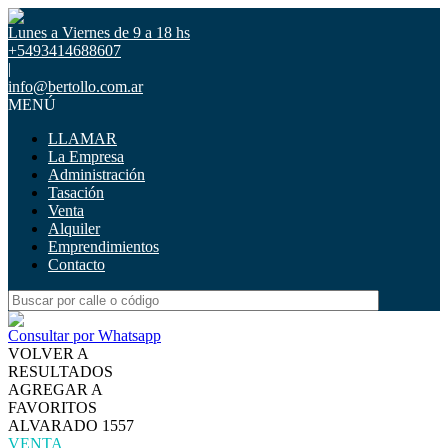
Lunes a Viernes de 9 a 18 hs
+5493414688607
|
info@bertollo.com.ar
MENÚ
LLAMAR
La Empresa
Administración
Tasación
Venta
Alquiler
Emprendimientos
Contacto
Consultar por Whatsapp
VOLVER A
RESULTADOS
AGREGAR A
FAVORITOS
ALVARADO 1557
VENTA