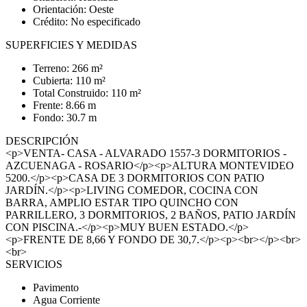
Orientación: Oeste
Crédito: No especificado
SUPERFICIES Y MEDIDAS
Terreno: 266 m²
Cubierta: 110 m²
Total Construido: 110 m²
Frente: 8.66 m
Fondo: 30.7 m
DESCRIPCIÓN
<p>VENTA- CASA - ALVARADO 1557-3 DORMITORIOS -
AZCUENAGA - ROSARIO</p><p>ALTURA MONTEVIDEO
5200.</p><p>CASA DE 3 DORMITORIOS CON PATIO
JARDÍN.</p><p>LIVING COMEDOR, COCINA CON
BARRA, AMPLIO ESTAR TIPO QUINCHO CON
PARRILLERO, 3 DORMITORIOS, 2 BAÑOS, PATIO JARDÍN
CON PISCINA.-</p><p>MUY BUEN ESTADO.</p>
<p>FRENTE DE 8,66 Y FONDO DE 30,7.</p><p><br></p><br>
<br>
SERVICIOS
Pavimento
Agua Corriente