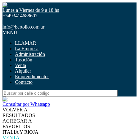
Lunes a Viernes de 9 a 18 hs
+5493414688607
|
info@bertollo.com.ar
MENÚ
LLAMAR
La Empresa
Administración
Tasación
Venta
Alquiler
Emprendimientos
Contacto
Consultar por Whatsapp
VOLVER A
RESULTADOS
AGREGAR A
FAVORITOS
ITALIA Y RIOJA
VENTA